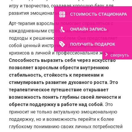
игру и творчество, создавая хорошую базу для
развития эмоционального интеллекта.
СТОИМОСТЬ СТАЦИОНАРА
Арт-терапия взрослым помогает справляться с
ОНЛАЙН ЗАПИСЬ
каждодневными стрессами, находить новые
подходы к решению проблем. Она представляет
ПОЛУЧИТЬ ПОДАРОК
собой ценный инструмент для разрешения
кризисов в личной и профессиональной жизни.
свернуть
Способность выразить себя через искусство
позволяет взрослым обрести внутреннюю
стабильность, стойкость к переменам и
стимулировать развитие духовного роста. Это
терапевтическое путешествие открывает
возможность понять глубины своей личности и
обрести поддержку в работе над собой.
Это
приносит не только актуальную эмоциональную
поддержку, но и возможность перейти к более
глубокому пониманию своих личных потребностей