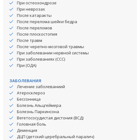
При остеохондрозе
При неврозах
После катаракты
После перелома шейки бедра
После переломов
После плоскостопия
После травм
После черепно-мозговой травмы
При заболевании нервной системы
При заболеваниях (ССС)
При (ОДА)
ЗАБОЛЕВАНИЯ
Лечение заболеваниий
Атеросклероз
Бессонница
Болезнь Альцгеймера
Болезнь Паркинсона
Вегетососудистая дистония (ВСД)
Головная боль
Деменция
ДЦП (детский церебральный паралич)