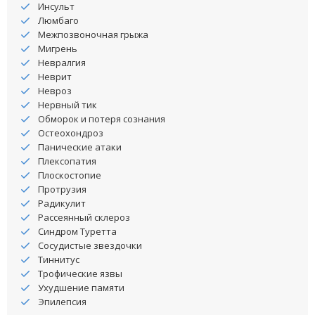
Инсульт
Люмбаго
Межпозвоночная грыжа
Мигрень
Невралгия
Неврит
Невроз
Нервный тик
Обморок и потеря сознания
Остеохондроз
Панические атаки
Плексопатия
Плоскостопие
Протрузия
Радикулит
Рассеянный склероз
Синдром Туретта
Сосудистые звездочки
Тиннитус
Трофические язвы
Ухудшение памяти
Эпилепсия