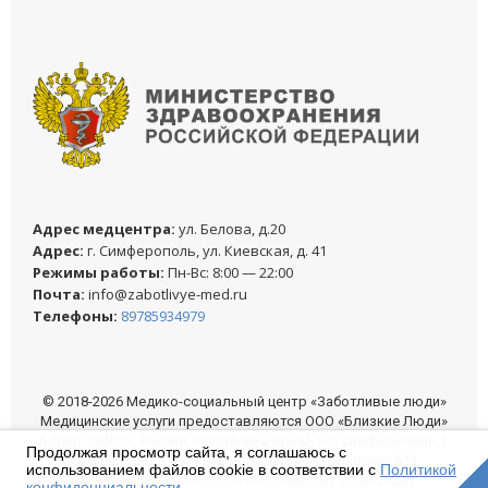
Адреc медцентра:
ул. Белова, д.20
Адреc:
г. Симферополь, ул. Киевская, д. 41
Режимы работы:
Пн-Вс: 8:00 — 22:00
Почта:
info@zabotlivye-med.ru
Телефоны:
89785934979
© 2018-2026 Медико-социальный центр «Заботливые люди»
Медицинские услуги предоставляются ООО «Близкие Люди»
Адрес: 295017, Россия, Республика Крым, г.о. Симферополь, г.
Продолжая просмотр сайта, я соглашаюсь с
Симферополь, ул. Киевская, дом 41, помещение 623
использованием файлов cookie в соответствии с
Политикой
Лицензия № ЛО41-01177-91/01356851 от 20.08.2024 г.
конфиденциальности