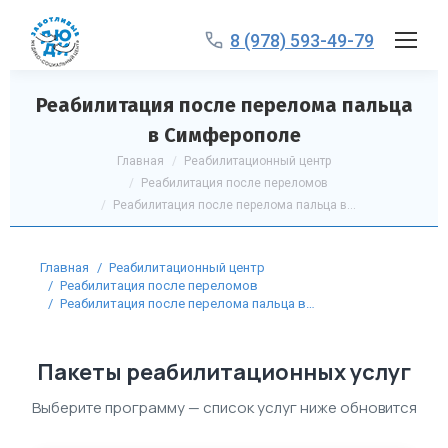
8 (978) 593-49-79
Реабилитация после перелома пальца
в Симферополе
Вы здесь:
Главная
Реабилитационный центр
Реабилитация после переломов
Реабилитация после перелома пальца в…
Вы здесь:
Главная
Реабилитационный центр
Реабилитация после переломов
Реабилитация после перелома пальца в…
Пакеты реабилитационных услуг
Выберите программу — список услуг ниже обновится