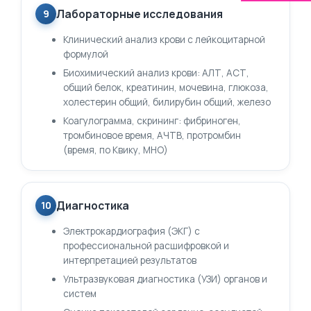
Лабораторные исследования
9
Клинический анализ крови с лейкоцитарной
формулой
Биохимический анализ крови: АЛТ, АСТ,
общий белок, креатинин, мочевина, глюкоза,
холестерин общий, билирубин общий, железо
Коагулограмма, скрининг: фибриноген,
тромбиновое время, АЧТВ, протромбин
(время, по Квику, МНО)
Диагностика
10
Электрокардиография (ЭКГ) с
профессиональной расшифровкой и
интерпретацией результатов
Ультразвуковая диагностика (УЗИ) органов и
систем