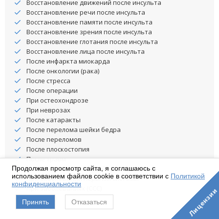
Восстановление движений после инсульта
Восстановление речи после инсульта
Восстановление памяти после инсульта
Восстановление зрения после инсульта
Восстановление глотания после инсульта
Восстановление лица после инсульта
После инфаркта миокарда
После онкологии (рака)
После стресса
После операции
При остеохондрозе
При неврозах
После катаракты
После перелома шейки бедра
После переломов
После плоскостопия
После травм
Продолжая просмотр сайта, я соглашаюсь с
После черепно-мозговой травмы
использованием файлов cookie в соответствии с
Политикой
При заболевании нервной системы
конфиденциальности
При заболеваниях (ССС)
Лицензии
При (ОДА)
Принять
Отказаться