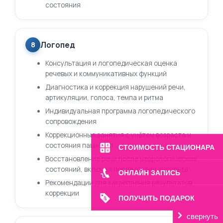
состояния
Логопед
8
Консультация и логопедическая оценка
речевых и коммуникативных функций
Диагностика и коррекция нарушений речи,
артикуляции, голоса, темпа и ритма
Индивидуальная программа логопедического
сопровождения
Коррекционные занятия с учётом возраста и
состояния пациента
СТОИМОСТЬ СТАЦИОНАРА
Восстановление речи после неврологических
состояний, включая последствия инсульта
ОНЛАЙН ЗАПИСЬ
Рекомендации для закрепления результатов
коррекции
ПОЛУЧИТЬ ПОДАРОК
свернуть