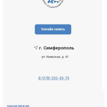
Медикаментозная терапия
Онлайн запись
Физиотерапия
г. Симферополь
Изменение образа жизни с режимом
ул. Киевская, д. 41
питания, балансом труда и отдыха,
отказом от вредных привычек.
Психолого-педагогическая коррекция
8 (978) 593-49-79
НАШИ ВРАЧИ