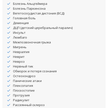
Болезнь Альцгеймера
Болезнь Паркинсона
Вегетососудистая дистония (ВСД)
Головная боль
Деменция
ДЦП (детский церебральный паралич)
Инсульт
Люмбаго
Межпозвоночная грыжа
Мигрень
Невралгия
Неврит
Невроз
Нервный тик
Обморок и потеря сознания
Остеохондроз
Панические атаки
Плексопатия
Плоскостопие
Протрузия
Радикулит
Рассеянный склероз