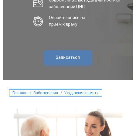
Современные методы диагностики
заболеваний ЦНС
Онлайн-запись на
прием к врачу
Записаться
Вы здесь:
Главная
Заболевания
Ухудшение памяти