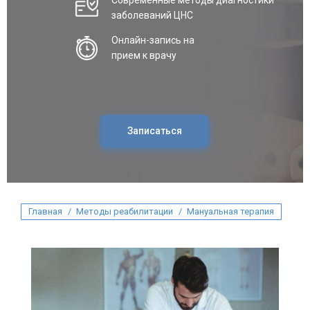
Современные методы диагностики
заболеваний ЦНС
Онлайн-запись на
прием к врачу
Записаться
Вы здесь:
Главная
Методы реабилитации
Мануальная терапия