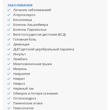
ЗАБОЛЕВАНИЯ
Лечение заболеваниий
Атеросклероз
Бессонница
Болезнь Альцгеймера
Болезнь Паркинсона
Вегетососудистая дистония (ВСД)
Головная боль
Деменция
ДЦП (детский церебральный паралич)
Инсульт
Люмбаго
Межпозвоночная грыжа
Мигрень
Невралгия
Неврит
Невроз
Нервный тик
Обморок и потеря сознания
Остеохондроз
Панические атаки
Плексопатия