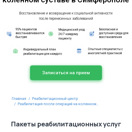
Восстановление и возвращение к социальной активности
после перенесенных заболеваний
95% пациентов
Безопасная и
Медицинский уход
восстанавливаются
доступная среда для
24/7 каждому
быстрее
восстановления
пациенту
Опытные специалисты с
Индивидуальный план
многолетней практикой
реабилитации для каждого
Записаться на прием
Вы здесь:
Главная
Реабилитационный центр
Реабилитация после операций на коленном…
Пакеты реабилитационных услуг