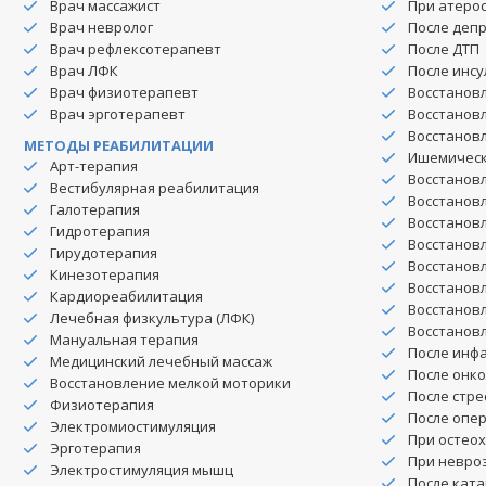
Врач массажист
При атеро
Врач невролог
После деп
Врач рефлексотерапевт
После ДТП
Врач ЛФК
После инсу
Врач физиотерапевт
Восстановл
Врач эрготерапевт
Восстановл
Восстанов
МЕТОДЫ РЕАБИЛИТАЦИИ
Ишемическ
Арт-терапия
Восстановл
Вестибулярная реабилитация
Восстановл
Галотерапия
Восстанов
Гидротерапия
Восстановл
Гирудотерапия
Восстановл
Кинезотерапия
Восстановл
Кардиореабилитация
Восстановл
Лечебная физкультура (ЛФК)
Восстановл
Мануальная терапия
После инф
Медицинский лечебный массаж
После онко
Восстановление мелкой моторики
После стре
Физиотерапия
После опе
Электромиостимуляция
При остео
Эрготерапия
При невро
Электростимуляция мышц
После кат