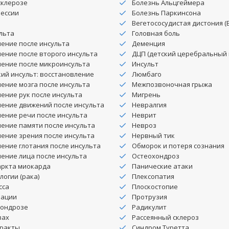
склерозе
Болезнь Альцгеймера
рессии
Болезнь Паркинсона
Вегетососудистая дистония (
льта
Головная боль
ение после инсульта
Деменция
ение после второго инсульта
ДЦП (детский церебральный 
ление после микроинсульта
Инсульт
ий инсульт: восстановление
Люмбаго
ение мозга после инсульта
Межпозвоночная грыжа
ение рук после инсульта
Мигрень
ление движений после инсульта
Невралгия
ение речи после инсульта
Неврит
ение памяти после инсульта
Невроз
ение зрения после инсульта
Нервный тик
ение глотания после инсульта
Обморок и потеря сознания
ение лица после инсульта
Остеохондроз
аркта миокарда
Панические атаки
логии (рака)
Плексопатия
сса
Плоскостопие
рации
Протрузия
хондрозе
Радикулит
зах
Рассеянный склероз
аракты
Синдром Туретта