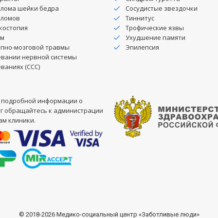
елома шейки бедра
Сосудистые звездочки
еломов
Тиннитус
костопия
Трофические язвы
вм
Ухудшение памяти
епно-мозговой травмы
Эпилепсия
евании нервной системы
ваниях (ССС)
я подробной информации о
уг обращайтесь к администрации
ам клиники.
© 2018-2026 Медико-социальный центр «Заботливые люди»