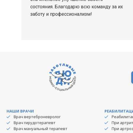
состояния. Благодарю всю команду за их
заботу и профессионализм!
НАШИ ВРАЧИ
РЕАБИЛИТАЦ
Врач вертеброневролог
Реабилита
Врач гирудотерапевт
При артри
Врач мануальный терапевт
При артро