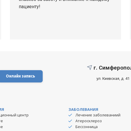
пациенту!
г. Симфероп
Онлайн запись
ул. Киевская, д. 41
ИЯ
ЗАБОЛЕВАНИЯ
ционный центр
Лечение заболеваниий
те
Атеросклероз
зе
Бессонница