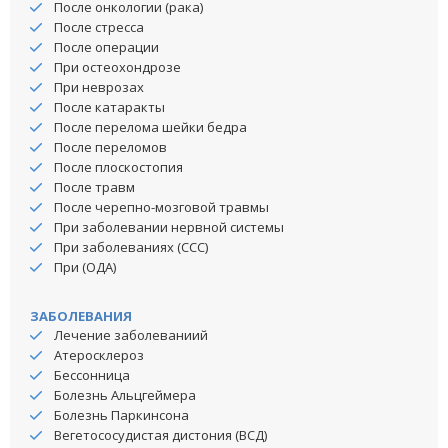
После онкологии (рака)
После стресса
После операции
При остеохондрозе
При неврозах
После катаракты
После перелома шейки бедра
После переломов
После плоскостопия
После травм
После черепно-мозговой травмы
При заболевании нервной системы
При заболеваниях (ССС)
При (ОДА)
ЗАБОЛЕВАНИЯ
Лечение заболеваниий
Атеросклероз
Бессонница
Болезнь Альцгеймера
Болезнь Паркинсона
Вегетососудистая дистония (ВСД)