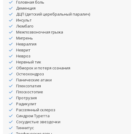
Головная боль
Деменция
ДЦП (детский церебральный паралич)
Инсульт
Люмбаго
Межпозвоночная грыжа
Мигрень
Невралгия
Неврит
Невроз
Нервный тик
Обморок и потеря сознания
Остеохондроз
Панические атаки
Плексопатия
Плоскостопие
Протрузия
Радикулит
Рассеянный склероз
Синдром Туретта
Сосудистые звездочки
Тиннитус
Трофические язвы