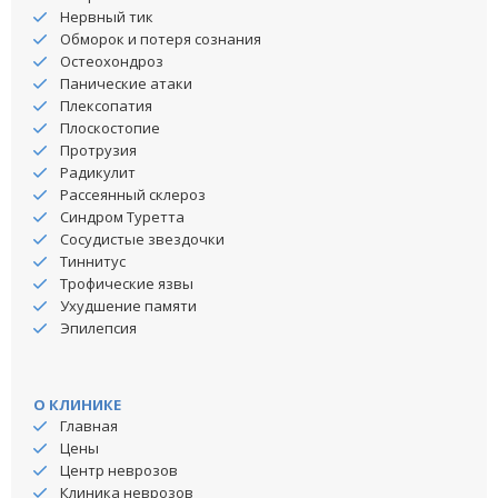
Нервный тик
Обморок и потеря сознания
Остеохондроз
Панические атаки
Плексопатия
Плоскостопие
Протрузия
Радикулит
Рассеянный склероз
Синдром Туретта
Сосудистые звездочки
Тиннитус
Трофические язвы
Ухудшение памяти
Эпилепсия
О КЛИНИКЕ
Главная
Цены
Центр неврозов
Клиника неврозов