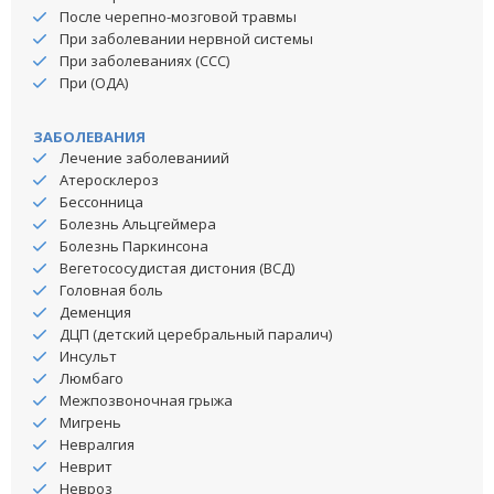
После черепно-мозговой травмы
При заболевании нервной системы
При заболеваниях (ССС)
При (ОДА)
ЗАБОЛЕВАНИЯ
Лечение заболеваниий
Атеросклероз
Бессонница
Болезнь Альцгеймера
Болезнь Паркинсона
Вегетососудистая дистония (ВСД)
Головная боль
Деменция
ДЦП (детский церебральный паралич)
Инсульт
Люмбаго
Межпозвоночная грыжа
Мигрень
Невралгия
Неврит
Невроз