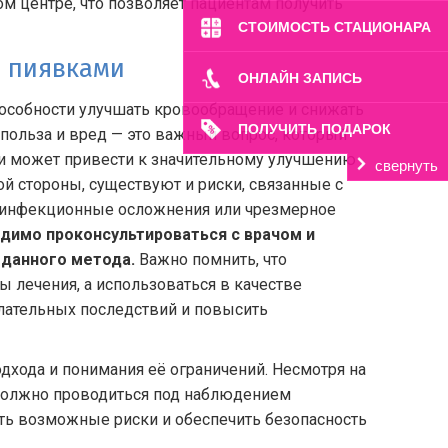
м центре, что позволяет пациентам получить
СТОИМОСТЬ СТАЦИОНАРА
я пиявками
ОНЛАЙН ЗАПИСЬ
пособности улучшать кровообращение и снижать
ПОЛУЧИТЬ ПОДАРОК
 польза и вред — это важный вопрос, который
ми может привести к значительному улучшению
свернуть
ой стороны, существуют и риски, связанные с
, инфекционные осложнения или чрезмерное
димо проконсультироваться с врачом и
данного метода.
Важно помнить, что
 лечения, а использоваться в качестве
лательных последствий и повысить
дхода и понимания её ограничений. Несмотря на
должно проводиться под наблюдением
ть возможные риски и обеспечить безопасность