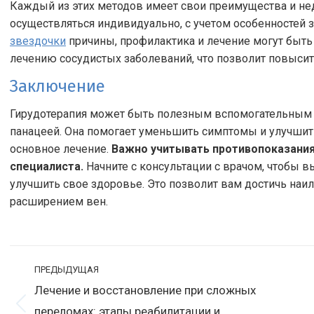
Каждый из этих методов имеет свои преимущества и не
осуществляться индивидуально, с учетом особенностей з
звездочки
причины, профилактика и лечение могут быть
лечению сосудистых заболеваний, что позволит повысит
Заключение
Гирудотерапия может быть полезным вспомогательным м
панацеей. Она помогает уменьшить симптомы и улучшить
основное лечение.
Важно учитывать противопоказания
специалиста.
Начните с консультации с врачом, чтобы 
улучшить свое здоровье. Это позволит вам достичь наи
расширением вен.
Навигация
ПРЕДЫДУЩАЯ
по
Лечение и восстановление при сложных
записям
Предыдущая
переломах: этапы реабилитации и
С