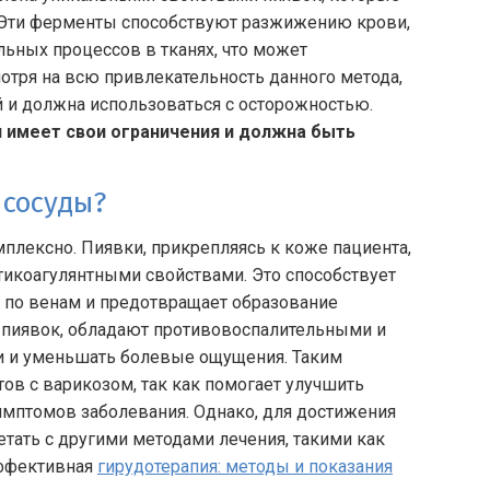
 Эти ферменты способствуют разжижению крови,
ных процессов в тканях, что может
мотря на всю привлекательность данного метода,
й и должна использоваться с осторожностью.
я имеет свои ограничения и должна быть
 сосуды?
плексно. Пиявки, прикрепляясь к коже пациента,
икоагулянтными свойствами. Это способствует
к по венам и предотвращает образование
 пиявок, обладают противовоспалительными и
и и уменьшать болевые ощущения. Таким
ов с варикозом, так как помогает улучшить
мптомов заболевания. Однако, для достижения
тать с другими методами лечения, такими как
Эффективная
гирудотерапия: методы и показания