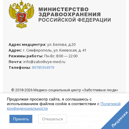
Адреc медцентра:
ул. Белова, д.20
Адреc:
г. Симферополь, ул. Киевская, д. 41
Режимы работы:
Пн-Вс: 8:00 — 22:00
Почта:
info@zabotlivye-med.ru
Телефоны:
89785934979
© 2018-2026 Медико-социальный центр «Заботливые люди»
Медицинские услуги предоставляются ООО «Близкие Люди»
Продолжая просмотр сайта, я соглашаюсь с
Адрес: 295017, Россия, Республика Крым, г.о. Симферополь, г.
использованием файлов cookie в соответствии с
Политикой
Симферополь, ул. Киевская, дом 41, помещение 623
конфиденциальности
Лицензия № ЛО41-01177-91/01356851 от 20.08.2024 г.
Лицензии
ОГРН-1199112018368 | ИНН-9104029730
Принять
Отказаться
Политика конфиденциальности
|
Отказ от ответственности
|
Публичная оферта
|
Карта сайта