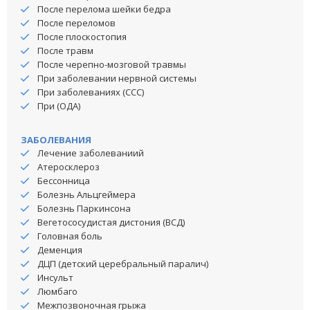
После перелома шейки бедра
После переломов
После плоскостопия
После травм
После черепно-мозговой травмы
При заболевании нервной системы
При заболеваниях (ССС)
При (ОДА)
ЗАБОЛЕВАНИЯ
Лечение заболеваниий
Атеросклероз
Бессонница
Болезнь Альцгеймера
Болезнь Паркинсона
Вегетососудистая дистония (ВСД)
Головная боль
Деменция
ДЦП (детский церебральный паралич)
Инсульт
Люмбаго
Межпозвоночная грыжа