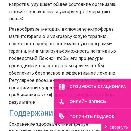
напротив, улучшает общее состояние организма,
снижает воспаление и ускоряет регенерацию
тканей.
Разнообразие методик, включая электрофорез,
магнитотерапию и ультразвуковую терапию,
позволяет подобрать оптимальную программу
терапии, минимизируя возможность негативных
последствий. Важно, чтобы эти процедуры
проводились под контролем врачей, чтобы
обеспечить безопасное и эффективное лечение.
Регулярное посещение сеансов и выполнение
СТОИМОСТЬ СТАЦИОНАРА
предписанных упражнений дома поможет
пребывания в комфорте и достижению стойких
ОНЛАЙН ЗАПИСЬ
результатов.
Поддержание здоровья спины
ПОЛУЧИТЬ ПОДАРОК
Сохранение здоровья спины требует
свернуть