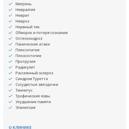
Мигрень
Невралгия
Неврит
Невроз
Нервный тик
Обморок и потеря сознания
Остеохондроз
Панические атаки
Плексопатия
Плоскостопие
Протрузия
Радикулит
Рассеянный склероз
Синдром Туретта
Сосудистые звездочки
Тиннитус
Трофические язвы
Ухудшение памяти
Эпилепсия
О КЛИНИКЕ