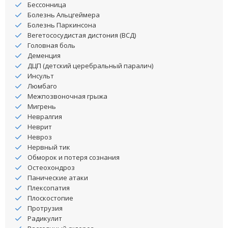
Бессонница
Болезнь Альцгеймера
Болезнь Паркинсона
Вегетососудистая дистония (ВСД)
Головная боль
Деменция
ДЦП (детский церебральный паралич)
Инсульт
Люмбаго
Межпозвоночная грыжа
Мигрень
Невралгия
Неврит
Невроз
Нервный тик
Обморок и потеря сознания
Остеохондроз
Панические атаки
Плексопатия
Плоскостопие
Протрузия
Радикулит