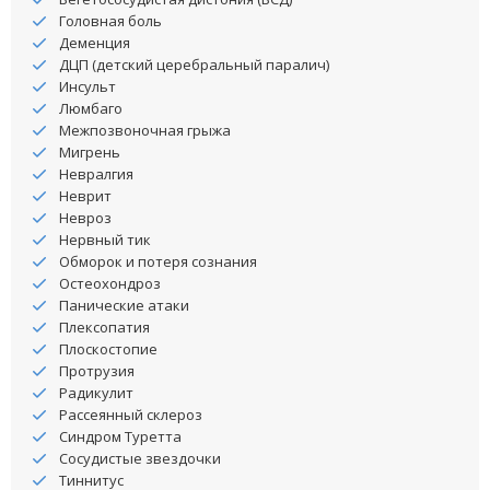
Головная боль
Деменция
ДЦП (детский церебральный паралич)
Инсульт
Люмбаго
Межпозвоночная грыжа
Мигрень
Невралгия
Неврит
Невроз
Нервный тик
Обморок и потеря сознания
Остеохондроз
Панические атаки
Плексопатия
Плоскостопие
Протрузия
Радикулит
Рассеянный склероз
Синдром Туретта
Сосудистые звездочки
Тиннитус