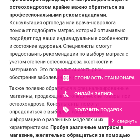
остеохондрозом крайне важно обратиться за
профессиональными рекомендациями.
Консультация ортопеда или врача-невролога
поможет подобрать матрас, который оптимально
подойдет под ваши индивидуальные особенности
и состояние здоровья. Специалисты смогут
предоставить рекомендации по выбору матраса с
учетом степени остеохондроза, жёсткости и
материалов. Это позволит снизить риск
обострения заболевания и улучшить качество сна.
СТОИМОСТЬ СТАЦИОНАРА
Также полезно обратиться в специализированные
ОНЛАЙН ЗАПИСЬ
магазины, продающие ортопедические товары при
остеохондрозе. Консультанты помогут
ПОЛУЧИТЬ ПОДАРОК
определиться с выбором, предоставив
информацию о различных моделях и их
свернуть
характеристиках.
Пробуя различные матрасы в
магазине, желательно обращаться за помощью