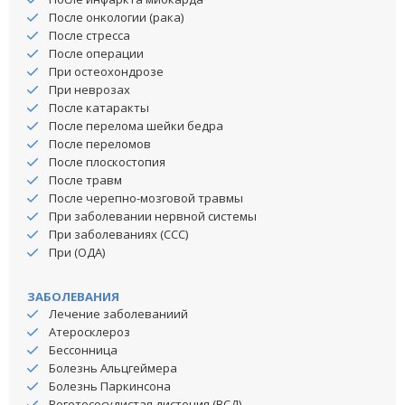
После онкологии (рака)
После стресса
После операции
При остеохондрозе
При неврозах
После катаракты
После перелома шейки бедра
После переломов
После плоскостопия
После травм
После черепно-мозговой травмы
При заболевании нервной системы
При заболеваниях (ССС)
При (ОДА)
ЗАБОЛЕВАНИЯ
Лечение заболеваниий
Атеросклероз
Бессонница
Болезнь Альцгеймера
Болезнь Паркинсона
Вегетососудистая дистония (ВСД)