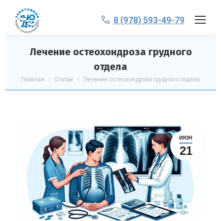
8 (978) 593-49-79
Лечение остеохондроза грудного
отдела
Вы здесь:
Главная
Статьи
Лечение остеохондроза грудного отдела
ИЮН
21