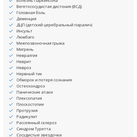
Болезнь Паркинсона
Вегетососудистая дистония (ВСД)
Головная боль
Деменция
ДЦП (детский церебральный паралич)
Инсульт
Люмбаго
Межпозвоночная грыжа
Мигрень
Невралгия
Неврит
Невроз
Нервный тик
Обморок и потеря сознания
Остеохондроз
Панические атаки
Плексопатия
Плоскостопие
Протрузия
Радикулит
Рассеянный склероз
Синдром Туретта
Сосудистые звездочки