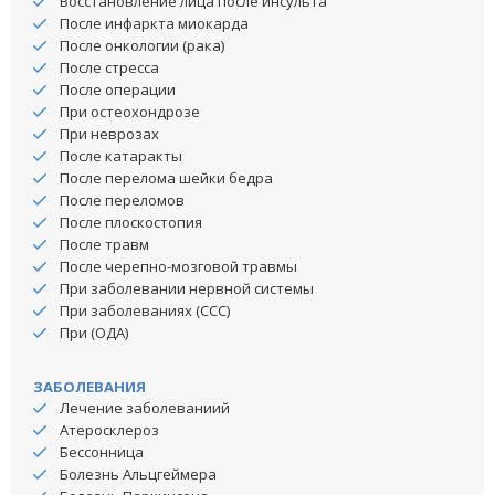
Восстановление лица после инсульта
После инфаркта миокарда
После онкологии (рака)
После стресса
После операции
При остеохондрозе
При неврозах
После катаракты
После перелома шейки бедра
После переломов
После плоскостопия
После травм
После черепно-мозговой травмы
При заболевании нервной системы
При заболеваниях (ССС)
При (ОДА)
ЗАБОЛЕВАНИЯ
Лечение заболеваниий
Атеросклероз
Бессонница
Болезнь Альцгеймера