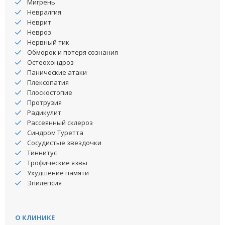
Мигрень
Невралгия
Неврит
Невроз
Нервный тик
Обморок и потеря сознания
Остеохондроз
Панические атаки
Плексопатия
Плоскостопие
Протрузия
Радикулит
Рассеянный склероз
Синдром Туретта
Сосудистые звездочки
Тиннитус
Трофические язвы
Ухудшение памяти
Эпилепсия
О КЛИНИКЕ