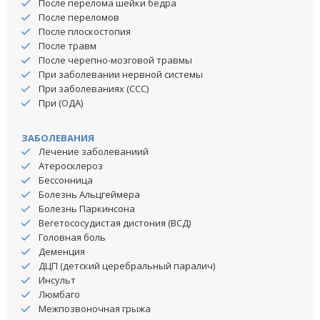
После перелома шейки бедра
После переломов
После плоскостопия
После травм
После черепно-мозговой травмы
При заболевании нервной системы
При заболеваниях (ССС)
При (ОДА)
ЗАБОЛЕВАНИЯ
Лечение заболеваниий
Атеросклероз
Бессонница
Болезнь Альцгеймера
Болезнь Паркинсона
Вегетососудистая дистония (ВСД)
Головная боль
Деменция
ДЦП (детский церебральный паралич)
Инсульт
Люмбаго
Межпозвоночная грыжа