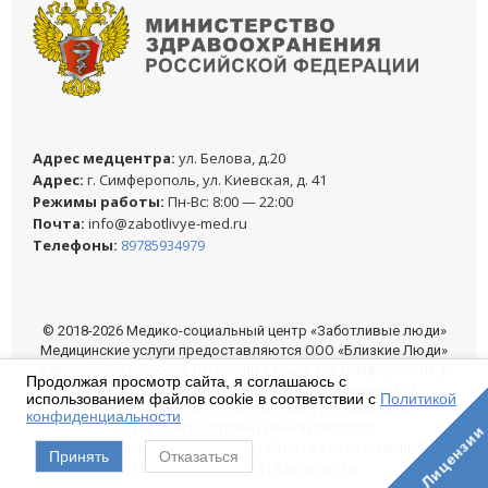
Адреc медцентра:
ул. Белова, д.20
Адреc:
г. Симферополь, ул. Киевская, д. 41
Режимы работы:
Пн-Вс: 8:00 — 22:00
Почта:
info@zabotlivye-med.ru
Телефоны:
89785934979
© 2018-2026 Медико-социальный центр «Заботливые люди»
Медицинские услуги предоставляются ООО «Близкие Люди»
Адрес: 295017, Россия, Республика Крым, г.о. Симферополь, г.
Продолжая просмотр сайта, я соглашаюсь с
Симферополь, ул. Киевская, дом 41, помещение 623
использованием файлов cookie в соответствии с
Политикой
Лицензия № ЛО41-01177-91/01356851 от 20.08.2024 г.
конфиденциальности
ОГРН-1199112018368 | ИНН-9104029730
Лицензии
Политика конфиденциальности
|
Отказ от ответственности
Принять
Отказаться
|
Публичная оферта
|
Карта сайта