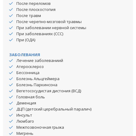
После переломов
После плоскостопия
После травм
После черепно-мозговой травмы
При заболевании нервной системы
При заболеваниях (ССС)
При (ОДА)
ЗАБОЛЕВАНИЯ
Лечение заболеваниий
Атеросклероз
Бессонница
Болезнь Альцгеймера
Болезнь Паркинсона
Вегетососудистая дистония (ВСД)
Головная боль
Деменция
ДЦП (детский церебральный паралич)
Инсульт
Люмбаго
Межпозвоночная грыжа
Мигрень