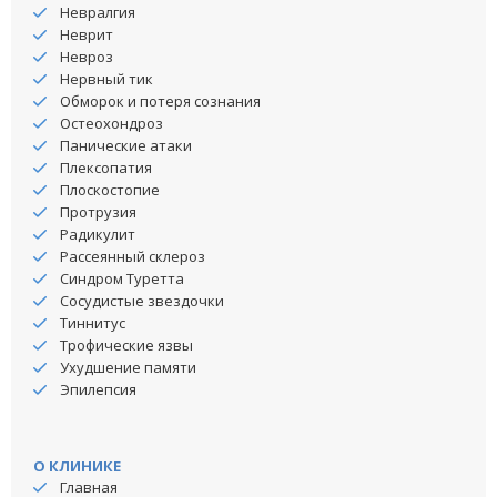
Невралгия
Неврит
Невроз
Нервный тик
Обморок и потеря сознания
Остеохондроз
Панические атаки
Плексопатия
Плоскостопие
Протрузия
Радикулит
Рассеянный склероз
Синдром Туретта
Сосудистые звездочки
Тиннитус
Трофические язвы
Ухудшение памяти
Эпилепсия
О КЛИНИКЕ
Главная