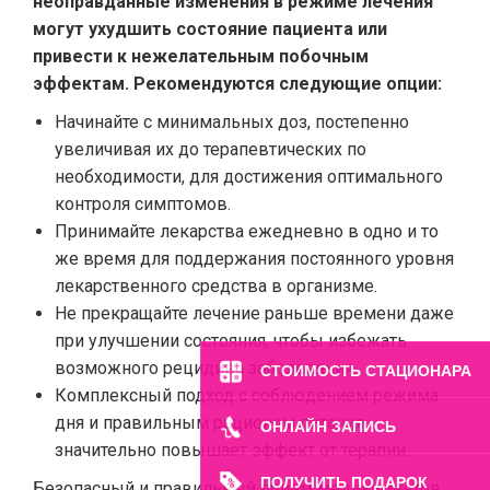
неоправданные изменения в режиме лечения
могут ухудшить состояние пациента или
привести к нежелательным побочным
эффектам. Рекомендуются следующие опции:
Начинайте с минимальных доз, постепенно
увеличивая их до терапевтических по
необходимости, для достижения оптимального
контроля симптомов.
Принимайте лекарства ежедневно в одно и то
же время для поддержания постоянного уровня
лекарственного средства в организме.
Не прекращайте лечение раньше времени даже
при улучшении состояния, чтобы избежать
возможного рецидива заболевания.
СТОИМОСТЬ СТАЦИОНАРА
Комплексный подход с соблюдением режима
дня и правильным рационом питания
ОНЛАЙН ЗАПИСЬ
значительно повышает эффект от терапии.
ПОЛУЧИТЬ ПОДАРОК
Безопасный и правильный прием медикаментов