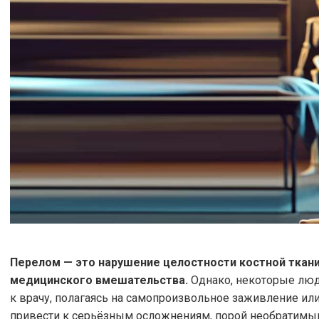
Перелом — это нарушение целостности костной ткани
медицинского вмешательства.
Однако, некоторые лю
к врачу, полагаясь на самопроизвольное заживление и
привести к серьёзным осложнениям, порой необратимы