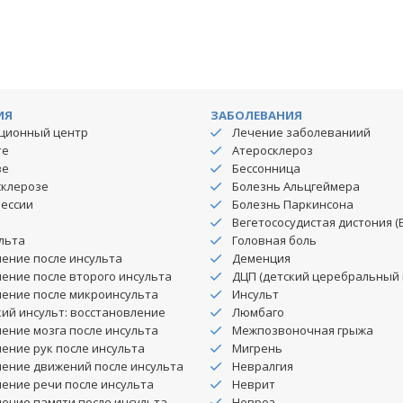
ИЯ
ЗАБОЛЕВАНИЯ
ционный центр
Лечение заболеваниий
те
Атеросклероз
зе
Бессонница
склерозе
Болезнь Альцгеймера
рессии
Болезнь Паркинсона
Вегетососудистая дистония (
льта
Головная боль
ение после инсульта
Деменция
ение после второго инсульта
ДЦП (детский церебральный 
ление после микроинсульта
Инсульт
ий инсульт: восстановление
Люмбаго
ение мозга после инсульта
Межпозвоночная грыжа
ение рук после инсульта
Мигрень
ление движений после инсульта
Невралгия
ение речи после инсульта
Неврит
ение памяти после инсульта
Невроз