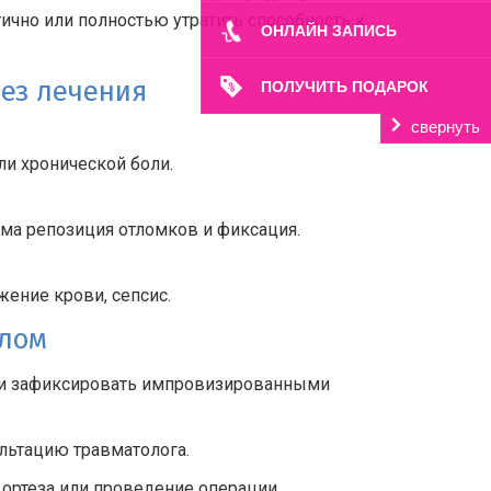
ично или полностью утратить способность к
ОНЛАЙН ЗАПИСЬ
ез лечения
ПОЛУЧИТЬ ПОДАРОК
свернуть
ли хронической боли.
ма репозиция отломков и фиксация.
ение крови, сепсис.
елом
и зафиксировать импровизированными
ультацию травматолога.
 ортеза или проведение операции.