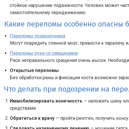
стойкое нарушение подвижности. Человек может част
самостоятельному передвижению.
Какие переломы особенно опасны б
Переломы позвоночника
Могут повредить спинной мозг, привести к параличу и
Переломы руки со смещением
Риск неправильного сращения очень высок. Необходи
Открытые переломы
Без обработки раны и фиксации кости возможно зараж
Что делать при подозрении на пер
Иммобилизировать конечность
— наложить шину ил
средствами.
Обратиться к врачу
— пройти рентген, получить конс
Следовать назначенному лечению
— ношение гипса,