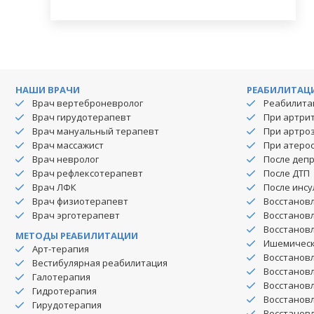
НАШИ ВРАЧИ
РЕАБИЛИТАЦ
Врач вертеброневролог
Реабилита
Врач гирудотерапевт
При артри
Врач мануальный терапевт
При артро
Врач массажист
При атеро
Врач невролог
После деп
Врач рефлексотерапевт
После ДТП
Врач ЛФК
После инсу
Врач физиотерапевт
Восстановл
Врач эрготерапевт
Восстановл
Восстанов
МЕТОДЫ РЕАБИЛИТАЦИИ
Ишемическ
Арт-терапия
Восстановл
Вестибулярная реабилитация
Восстановл
Галотерапия
Восстанов
Гидротерапия
Восстановл
Гирудотерапия
Восстановл