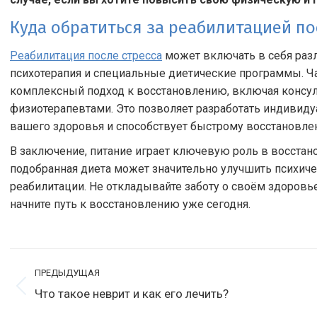
Куда обратиться за реабилитацией по
Реабилитация после стресса
может включать в себя разл
психотерапия и специальные диетические программы. Ч
комплексный подход к восстановлению, включая консул
физиотерапевтами. Это позволяет разработать индивиду
вашего здоровья и способствует быстрому восстановле
В заключение, питание играет ключевую роль в восстан
подобранная диета может значительно улучшить психиче
реабилитации. Не откладывайте заботу о своём здоровье
начните путь к восстановлению уже сегодня.
Навигация
ПРЕДЫДУЩАЯ
по
Предыдущая
Что такое неврит и как его лечить?
С
записям
запись:
з