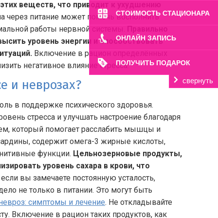
этих веществ, что приводит к ухудшению
СТОИМОСТЬ СТАЦИОНАРА
а через питание может помочь восполнить
мальной работы нервной системы.
Правильно
ОНЛАЙН ЗАПИСЬ
ысить уровень энергии и способствовать
итуаций.
Включение в рацион определённых
ПОЛУЧИТЬ ПОДАРОК
изить негативное влияние стресса.
свернуть
е и неврозах?
оль в поддержке психического здоровья.
овень стресса и улучшать настроение благодаря
ием, который помогает расслабить мышцы и
 сардины, содержит омега-3 жирные кислоты,
гнитивные функции.
Цельнозерновые продукты,
изировать уровень сахара в крови, что
если вы замечаете постоянную усталость,
ело не только в питании. Это могут быть
невроз: симптомы и лечение
. Не откладывайте
сту. Включение в рацион таких продуктов, как