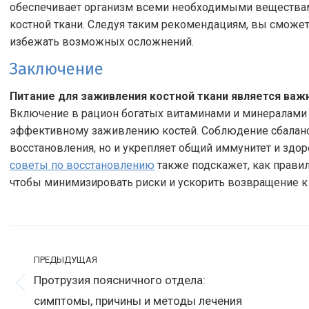
обеспечивает организм всеми необходимыми веществам
костной ткани. Следуя таким рекомендациям, вы сможет
избежать возможных осложнений.
Заключение
Питание для заживления костной ткани является важ
Включение в рацион богатых витаминами и минералами 
эффективному заживлению костей. Соблюдение сбаланси
восстановления, но и укрепляет общий иммунитет и здо
советы по восстановлению
также подскажет, как прави
чтобы минимизировать риски и ускорить возвращение к
Навигация
по
ПРЕДЫДУЩАЯ
Протрузия поясничного отдела:
записям
Предыдущая
С
симптомы, причины и методы лечения
запись:
з