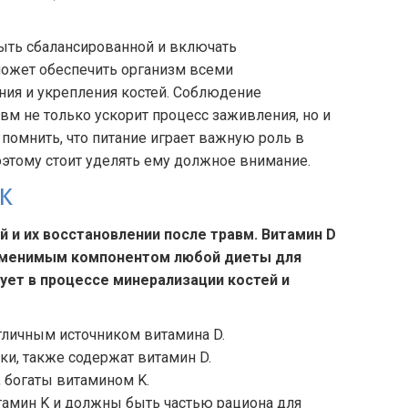
быть сбалансированной и включать
может обеспечить организм всеми
ия и укрепления костей. Соблюдение
вм не только ускорит процесс заживления, но и
омнить, что питание играет важную роль в
оэтому стоит уделять ему должное внимание.
 K
й и их восстановлении после травм. Витамин D
заменимым компонентом любой диеты для
вует в процессе минерализации костей и
отличным источником витамина D.
ки, также содержат витамин D.
, богаты витамином K.
тамин K и должны быть частью рациона для