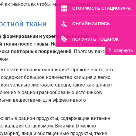
ой активностью, чтобы минимизировать риск
СТОИМОСТЬ СТАЦИОНАРА
остной ткани
ОНЛАЙН ЗАПИСЬ
в формировании и укреплении костей. Он
ПОЛУЧИТЬ ПОДАРОК
й ткани после травм. Недостаток кальция
свернуть
иска повторных повреждений.
Поэтому важно
лом.
ут стать источником кальция? Прежде всего, это
и содержат большое количество кальция и легко
цион зелёные листовые овощи, такие как шпинат
лючение в рацион разнообразных источников
имыми веществами для эффективного
лючать в рацион продукты, содержащие витамин
ию кальция организмом. Витамин D можно
скумбрия), яйца и обогащённые продукты, такие