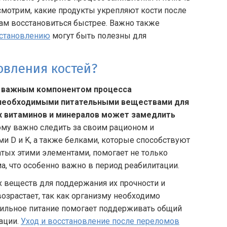
смотрим, какие продукты укрепляют кости после
ам восстановиться быстрее. Важно также
сстановлению
могут быть полезны для
овления костей?
ся важным компонентом процесса
м необходимыми питательными веществами для
х витаминов и минералов может замедлить
му важно следить за своим рационом и
и D и K, а также белками, которые способствуют
атых этими элементами, помогает не только
ма, что особенно важно в период реабилитации.
х веществ для поддержания их прочности и
озрастает, так как организму необходимо
вильное питание помогает поддерживать общий
тации.
Уход и восстановление после переломов