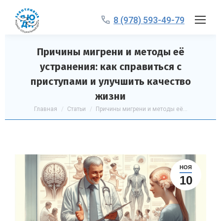
8 (978) 593-49-79
Причины мигрени и методы её
устранения: как справиться с
приступами и улучшить качество
жизни
Вы здесь:
Главная
Статьи
Причины мигрени и методы её…
НОЯ
10