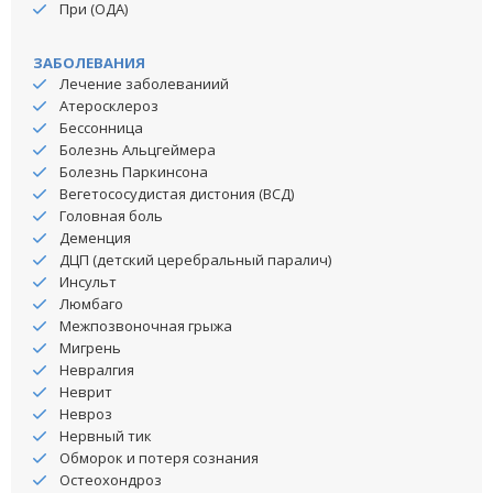
При (ОДА)
ЗАБОЛЕВАНИЯ
Лечение заболеваниий
Атеросклероз
Бессонница
Болезнь Альцгеймера
Болезнь Паркинсона
Вегетососудистая дистония (ВСД)
Головная боль
Деменция
ДЦП (детский церебральный паралич)
Инсульт
Люмбаго
Межпозвоночная грыжа
Мигрень
Невралгия
Неврит
Невроз
Нервный тик
Обморок и потеря сознания
Остеохондроз