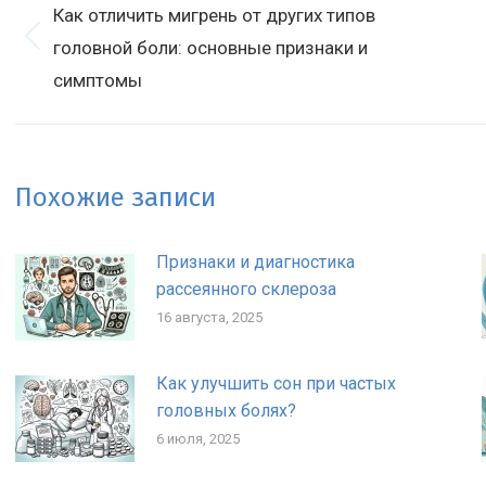
по
Как отличить мигрень от других типов
записям
Предыдущая
головной боли: основные признаки и
С
запись:
з
симптомы
Похожие записи
Признаки и диагностика
рассеянного склероза
16 августа, 2025
Как улучшить сон при частых
головных болях?
6 июля, 2025