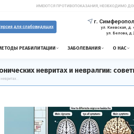
ИМЕЮТСЯ ПРОТИВОПОКАЗАНИЯ, НЕОБХОДИМО ДО
г. Симферопо
ерсия для слабовидящих
ул. Киевская, д. 
ул. Белова, д.
МЕТОДЫ РЕАБИЛИТАЦИИ
ЗАБОЛЕВАНИЯ
О НАС
онических невритах и невралгии: сове
 невритах…