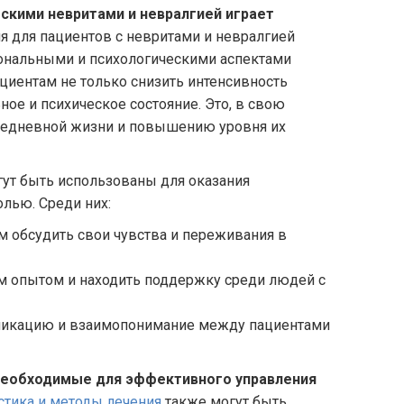
скими невритами и невралгией играет
я для пациентов с невритами и невралгией
иональными и психологическими аспектами
циентам не только снизить интенсивность
ое и психическое состояние. Это, в свою
вседневной жизни и повышению уровня их
ут быть использованы для оказания
лью. Среди них:
м обсудить свои чувства и переживания в
им опытом и находить поддержку среди людей с
уникацию и взаимопонимание между пациентами
необходимые для эффективного управления
стика и методы лечения
также могут быть