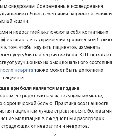
евым синдромам. Современные исследования
 улучшению общего состояния пациентов, снижая
евной жизни.
ами и невралгией включают в себя когнитивно-
эффективность в управлении хронической болью.
я в том, чтобы научить пациентов изменять
огут усугублять восприятие боли. КПТ помогает
бствует улучшению их эмоционального состояния
 после неврита
также может быть дополнена
 пациента.
щи при боли является методика
ентам сосредоточиться на текущем моменте,
 с хронической болью. Практика осознанности
могая пациентам лучше справляться с болевыми
лючение медитации в ежедневный распорядок
 страдающих от невралгии и невритов.