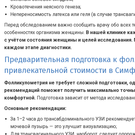
Кровотечения неясного генеза;
Непереносимость латекса или геля (в случае трансваг
Перед обследованием важно сообщить врачу обо всех т
особенностях организма женщины.
В нашей клинике ка
с учётом состояния женщины и целей исследования.
каждом этапе диагностики.
Предварительная подготовка к фо
привлекательной стоимости в Сим
Фолликулометрия не требует сложной подготовки, о
рекомендаций поможет получить максимально точные
комфортной.
Подготовка зависит от метода исследовани
Основные рекомендации:
За 1–2 часа до трансабдоминального УЗИ рекомендует
мочевой пузырь — это улучшит визуализацию;
Для трансвагинального УЗИ, наоборот, следует опор