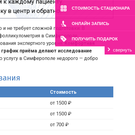
к каждому пациенту.
СТОИМОСТЬ СТАЦИОНАРА
у в центр и обратно.
ОНЛАЙН ЗАПИСЬ
 и не требует сложной подготовки. В
 фолликулометрия в Симферополе
ПОЛУЧИТЬ ПОДАРОК
ования экспертного уровня.
Комфортная
свернуть
 график приёма делают исследование
ую услугу в Симферополе недорого — добро
ования
Стоимость
от 1500 ₽
от 1500 ₽
от 700 ₽