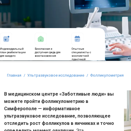
д.
Индивидуальный
Безопасная и
Опытные
план реабилитации
доступная среда для
специалисты с
для каждого
восстановления
многолетней
практикой
Вы здесь:
Главная
Ультразвуковое исследование
Фолликулометрия
В медицинском центре «Заботливые люди» вы
можете пройти фолликулометрию в
Симферополе — информативное
ультразвуковое исследование, позволяющее
отследить рост фолликулов в яичниках и точно
определить момент овуляции.
Эта