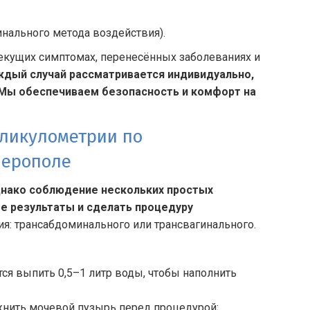
инального метода воздействия).
екущих симптомах, перенесённых заболеваниях и
ждый случай рассматривается индивидуально,
 Мы обеспечиваем безопасность и комфорт на
лликулометрии по
ферополе
днако соблюдение нескольких простых
 результаты и сделать процедуру
я: трансабдоминального или трансвагинального.
ся выпить 0,5–1 литр воды, чтобы наполнить
ожнить мочевой пузырь перед процедурой;