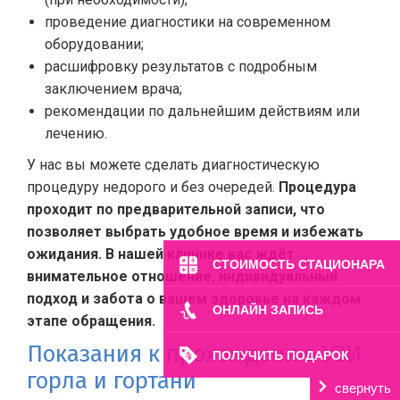
проведение диагностики на современном
оборудовании;
расшифровку результатов с подробным
заключением врача;
рекомендации по дальнейшим действиям или
лечению.
У нас вы можете сделать диагностическую
процедуру недорого и без очередей.
Процедура
проходит по предварительной записи, что
позволяет выбрать удобное время и избежать
ожидания. В нашей клинике вас ждёт
СТОИМОСТЬ СТАЦИОНАРА
внимательное отношение, индивидуальный
подход и забота о вашем здоровье на каждом
ОНЛАЙН ЗАПИСЬ
этапе обращения.
Показания к прохождению УЗИ
ПОЛУЧИТЬ ПОДАРОК
горла и гортани
свернуть