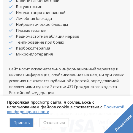
Кабинет лечения боли
Ботулотоксин
Имплантация спинальной
Лечебная блокада
Нейролитические блокады
Плазмотерапия
Радиочастотная абляция нервов
Тейпирование при болях
Карбокситерапия
Микроиглотерапия
Сайт носит исключительно информационный характер и
никакая информация, опубликованная на нём, ни при каких
условиях не является публичной офертой, определяемой
положениями пункта 2 статьи 437 Гражданского кодекса
Российской Федерации.
Продолжая просмотр сайта, я соглашаюсь с
использованием файлов cookie в соответствии с
Политикой
Для получения подробной информации о стоимости услуг
конфиденциальности
обращайтесь к администрации или сотрудникам клиники.
Лицензии
Принять
Отказаться