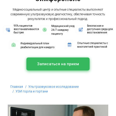
Медико-социальный центр и опытные специалисты выполняют
современную ультразвуковую диагностику, обеспечивая точность
результатов и профессиональный подход.
95% пациентов
Безопасная и
Медицинский уход
восстанавливаются
доступная среда для
24/7 каждому
быстрее
восстановления
пациенту
Опытные специалисты с
Индивидуальный план
многолетней практикой
реабилитации для каждого
Записаться на прием
Вы здесь:
Главная
Ультразвуковое исследование
УЗИ горла и гортани