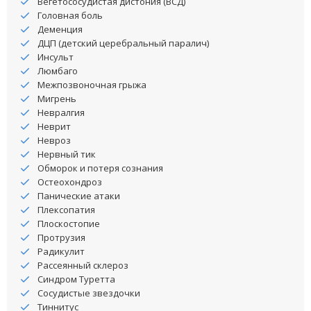
Вегетососудистая дистония (ВСД)
Головная боль
Деменция
ДЦП (детский церебральный паралич)
Инсульт
Люмбаго
Межпозвоночная грыжа
Мигрень
Невралгия
Неврит
Невроз
Нервный тик
Обморок и потеря сознания
Остеохондроз
Панические атаки
Плексопатия
Плоскостопие
Протрузия
Радикулит
Рассеянный склероз
Синдром Туретта
Сосудистые звездочки
Тиннитус