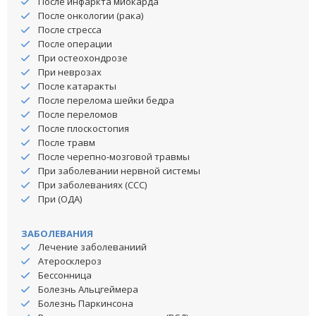
После инфаркта миокарда
После онкологии (рака)
После стресса
После операции
При остеохондрозе
При неврозах
После катаракты
После перелома шейки бедра
После переломов
После плоскостопия
После травм
После черепно-мозговой травмы
При заболевании нервной системы
При заболеваниях (ССС)
При (ОДА)
ЗАБОЛЕВАНИЯ
Лечение заболеваниий
Атеросклероз
Бессонница
Болезнь Альцгеймера
Болезнь Паркинсона