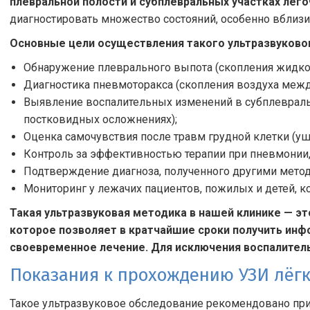
плевральной полости и субплевральных участках лёго
диагностировать множество состояний, особенно вблизи
Основные цели осуществления такого ультразвуково
Обнаружение плеврального выпота (скопления жидкос
Диагностика пневмоторакса (скопления воздуха межд
Выявление воспалительных изменений в субплевральн
постковидных осложнениях);
Оценка самочувствия после травм грудной клетки (уш
Контроль за эффективностью терапии при пневмонии, 
Подтверждение диагноза, полученного другими метода
Мониторинг у лежачих пациентов, пожилых и детей, к
Такая ультразвуковая методика в нашей клинике — э
которое позволяет в кратчайшие сроки получить инф
своевременное лечение. Для исключения воспалител
Показания к прохождению УЗИ лёгк
Такое ультразвуковое обследование рекомендовано при