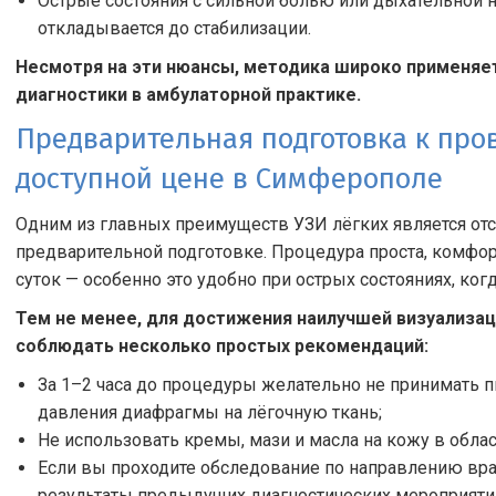
Острые состояния с сильной болью или дыхательной 
откладывается до стабилизации.
Несмотря на эти нюансы, методика широко применяе
диагностики в амбулаторной практике.
Предварительная подготовка к про
доступной цене в Симферополе
Одним из главных преимуществ УЗИ лёгких является от
предварительной подготовке. Процедура проста, комфо
суток — особенно это удобно при острых состояниях, ког
Тем не менее, для достижения наилучшей визуализац
соблюдать несколько простых рекомендаций:
За 1–2 часа до процедуры желательно не принимать 
давления диафрагмы на лёгочную ткань;
Не использовать кремы, мази и масла на кожу в обла
Если вы проходите обследование по направлению вра
результаты предыдущих диагностических мероприятий (