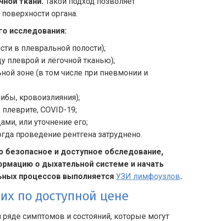
чной ткани.
Такой подход позволяет
 поверхности органа.
го исследования:
ти в плевральной полости);
у плеврой и лёгочной тканью);
ой зоне (в том числе при пневмонии и
ибы, кровоизлияния);
плеврите, COVID-19;
ми, или уточнение его;
огда проведение рентгена затруднено.
то безопасное и доступное обследование,
ормацию о дыхательной системе и начать
ьных процессов выполняется
УЗИ лимфоузлов
.
их по доступной цене
 ряде симптомов и состояний, которые могут