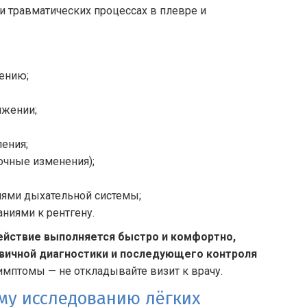
и травматических процессах в плевре и
ению;
ижении;
ения;
очные изменения);
иями дыхательной системы;
ниями к рентгену.
ействие выполняется быстро и комфортно,
рвичной диагностики и последующего контроля
птомы — не откладывайте визит к врачу.
му исследованию лёгких