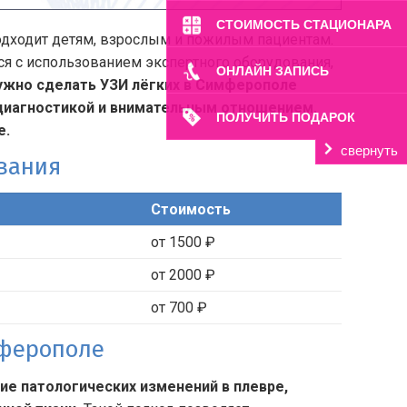
СТОИМОСТЬ СТАЦИОНАРА
подходит детям, взрослым и пожилым пациентам.
я с использованием экспертного оборудования,
ОНЛАЙН ЗАПИСЬ
нужно сделать УЗИ лёгких в Симферополе
 диагностикой и внимательным отношением.
ПОЛУЧИТЬ ПОДАРОК
е.
свернуть
ования
Стоимость
от 1500 ₽
от 2000 ₽
от 700 ₽
мферополе
ие патологических изменений в плевре,