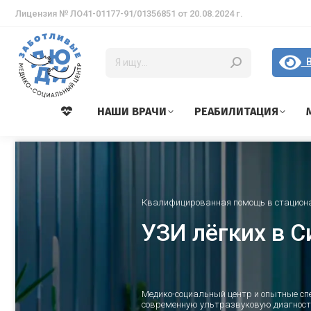
Лицензия № ЛО41-01177-91/01356851 от 20.08.2024 г.
В
НАШИ ВРАЧИ
РЕАБИЛИТАЦИЯ
Квалифицированная помощь в стацион
УЗИ лёгких в 
Медико-социальный центр и опытные с
современную ультразвуковую диагности