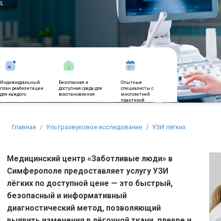
д.
Индивидуальный
Безопасная и
Опытные
план реабилитации
доступная среда для
специалисты с
для каждого
восстановления
многолетней
практикой
Вы здесь:
Главная
Ультразвуковое исследование
УЗИ лёгких
Медицинский центр «Заботливые люди» в
Симферополе предоставляет услугу УЗИ
лёгких по доступной цене — это быстрый,
безопасный и информативный
диагностический метод, позволяющий
выявить изменения в лёгочной ткани, плевре и