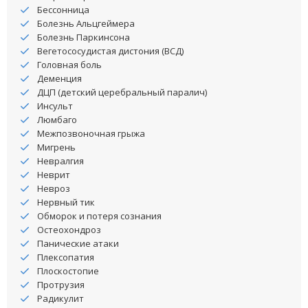
Бессонница
Болезнь Альцгеймера
Болезнь Паркинсона
Вегетососудистая дистония (ВСД)
Головная боль
Деменция
ДЦП (детский церебральный паралич)
Инсульт
Люмбаго
Межпозвоночная грыжа
Мигрень
Невралгия
Неврит
Невроз
Нервный тик
Обморок и потеря сознания
Остеохондроз
Панические атаки
Плексопатия
Плоскостопие
Протрузия
Радикулит