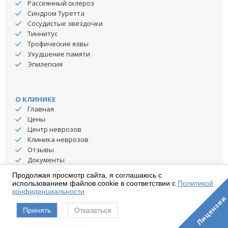
Рассеянный склероз
Синдром Туретта
Сосудистые звездочки
Тиннитус
Трофические язвы
Ухудшение памяти
Эпилепсия
О КЛИНИКЕ
Главная
Цены
Центр неврозов
Клиника неврозов
Отзывы
Документы
Контакты
Продолжая просмотр сайта, я соглашаюсь с
Отказ от ответственности
использованием файлов cookie в соответствии с
Политикой
Политика конфиденциальности
конфиденциальности
Лицензии
Карта сайта
Принять
Отказаться
УСЛУГИ НЕВРОЛОГА
Аурикулотерапия