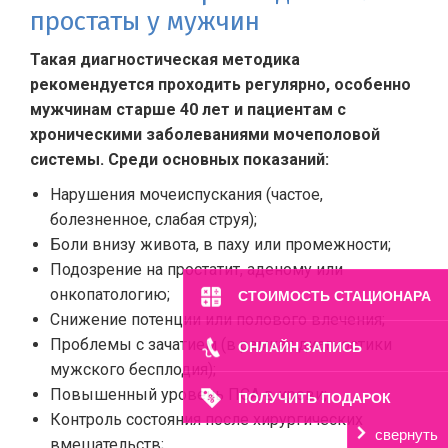
простаты у мужчин
Такая диагностическая методика
рекомендуется проходить регулярно, особенно
мужчинам старше 40 лет и пациентам с
хроническими заболеваниями мочеполовой
системы.
Среди основных показаний:
Нарушения мочеиспускания (частое,
болезненное, слабая струя);
Боли внизу живота, в паху или промежности;
Подозрение на простатит, аденому или
онкопатологию;
СТОИМОСТЬ СТАЦИОНАРА
Снижение потенции или полового влечения;
Проблемы с зачатием (в рамках диагностики
ОНЛАЙН ЗАПИСЬ
мужского бесплодия);
Повышенный уровень ПСА в крови;
ПОЛУЧИТЬ ПОДАРОК
Контроль состояния после хирургических
свернуть
вмешательств;