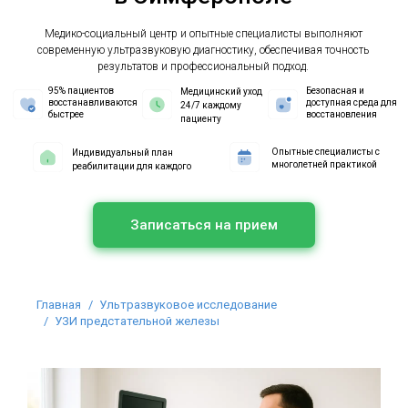
Медико-социальный центр и опытные специалисты выполняют
современную ультразвуковую диагностику, обеспечивая точность
результатов и профессиональный подход.
95% пациентов
Безопасная и
Медицинский уход
восстанавливаются
доступная среда для
24/7 каждому
быстрее
восстановления
пациенту
Опытные специалисты с
Индивидуальный план
многолетней практикой
реабилитации для каждого
Записаться на прием
Вы здесь:
Главная
Ультразвуковое исследование
УЗИ предстательной железы