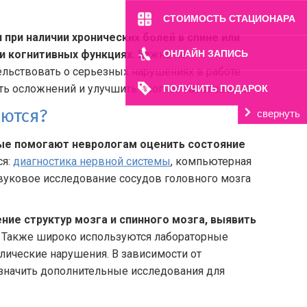
СТОИМОСТЬ СТАЦИОНАРА
ри наличии хронических болей в спине или
ли когнитивных функциях.
Важно не
ОНЛАЙН ЗАПИСЬ
ельствовать о серьезных нарушениях в работе
ть осложнений и улучшить прогноз заболевания.
ПОЛУЧИТЬ ПОДАРОК
яются?
свернуть
ые помогают неврологам оценить состояние
ся:
диагностика нервной системы
, компьютерная
звуковое исследование сосудов головного мозга
ие структур мозга и спинного мозга, выявить
Также широко используются лабораторные
лические нарушения. В зависимости от
азначить дополнительные исследования для