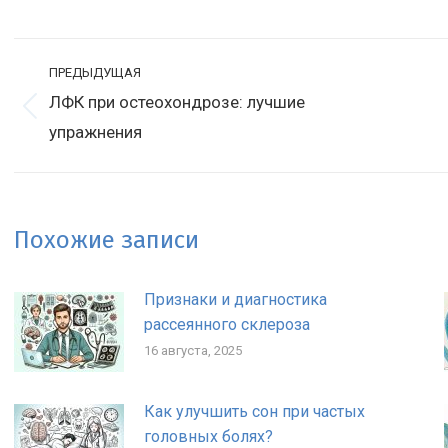
Навигация
ПРЕДЫДУЩАЯ
по
ЛФК при остеохондрозе: лучшие
Предыдущая
С
записям
упражнения
запись:
з
Похожие записи
Признаки и диагностика
рассеянного склероза
16 августа, 2025
Как улучшить сон при частых
головных болях?