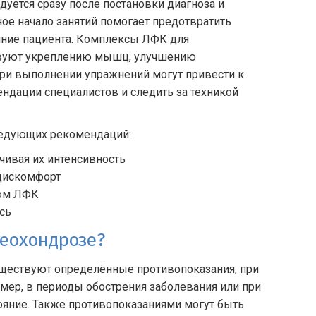
уется сразу после постановки диагноза и
ное начало занятий помогает предотвратить
яние пациента. Комплексы ЛФК для
твуют укреплению мышц, улучшению
и выполнении упражнений могут привести к
ндации специалистов и следить за техникой
ледующих рекомендаций:
чивая их интенсивность
дискомфорт
ром ЛФК
сь
еохондрозе?
уществуют определённые противопоказания, при
имер, в периоды обострения заболевания или при
тояние. Также противопоказаниями могут быть