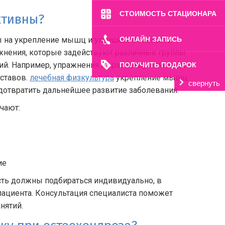
СТОИМОСТЬ СТАЦИОНАРА
ктивны?
ы на укрепление мышц и улучшение гибкости
ОНЛАЙН ЗАПИСЬ
жнения, которые задействуют различные группы
. Например, упражнения на растяжку помогают
ПОЛУЧИТЬ ПОДАРОК
ставов.
лечебная физкультура
укрепление мышц
свернуть
едотвратить дальнейшее развитие заболевания.
чают:
ие
сть должны подбираться индивидуально, в
 пациента. Консультация специалиста поможет
нятий.