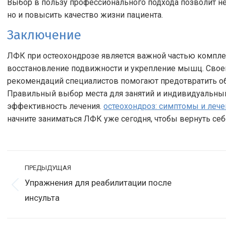
Выбор в пользу профессионального подхода позволит не
но и повысить качество жизни пациента.
Заключение
ЛФК при остеохондрозе является важной частью комплек
восстановление подвижности и укрепление мышц. Свое
рекомендаций специалистов помогают предотвратить об
Правильный выбор места для занятий и индивидуальны
эффективность лечения.
остеохондроз: симптомы и лече
начните заниматься ЛФК уже сегодня, чтобы вернуть се
Навигация
ПРЕДЫДУЩАЯ
по
Упражнения для реабилитации после
Предыдущая
С
записям
инсульта
запись:
з