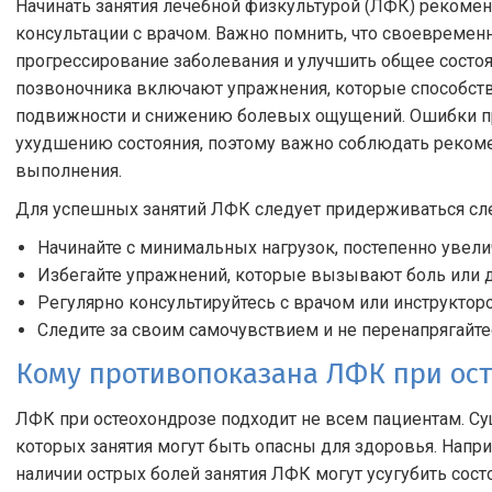
Начинать занятия лечебной физкультурой (ЛФК) рекоменд
консультации с врачом. Важно помнить, что своевремен
прогрессирование заболевания и улучшить общее состо
позвоночника включают упражнения, которые способс
подвижности и снижению болевых ощущений. Ошибки пр
ухудшению состояния, поэтому важно соблюдать рекоме
выполнения.
Для успешных занятий ЛФК следует придерживаться с
Начинайте с минимальных нагрузок, постепенно увели
Избегайте упражнений, которые вызывают боль или 
Регулярно консультируйтесь с врачом или инструкто
Следите за своим самочувствием и не перенапрягайте
Кому противопоказана ЛФК при ост
ЛФК при остеохондрозе подходит не всем пациентам. С
которых занятия могут быть опасны для здоровья. Напр
наличии острых болей занятия ЛФК могут усугубить сос